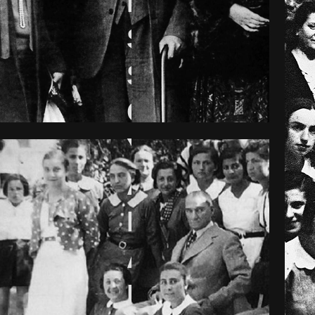
Mühendisi
Seramik
Sanatçısı
Otomobil
Yarışçısı
Arkeolog
Mimar
Astronom
Kimyager