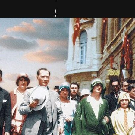
Sanatçısı
İlk Kadın
Avukat