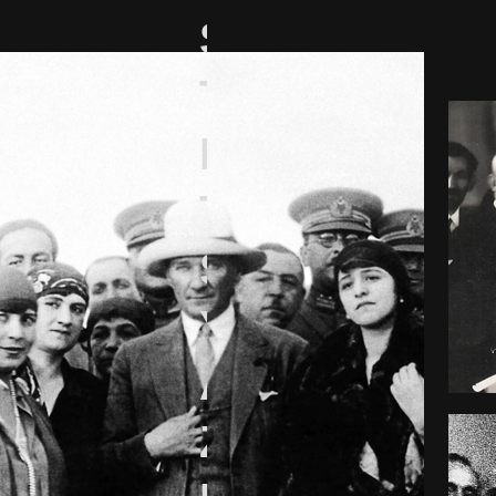
Sanatçısı
Tarih
Profesörü
Tiyatro
Sanatçısı
Yönetmen
Astrofizikçi
Ziraat