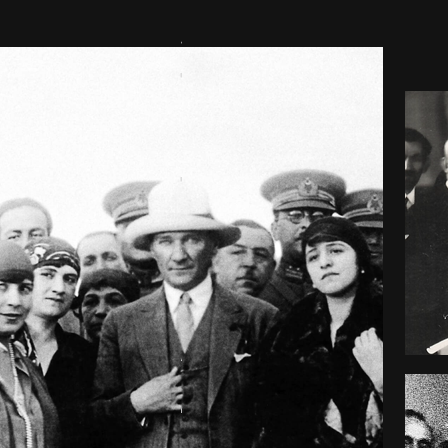
Sanatçısı
Tarih
Profesörü
Tiyatro
Sanatçısı
Yönetmen
Astrofizikçi
Ziraat