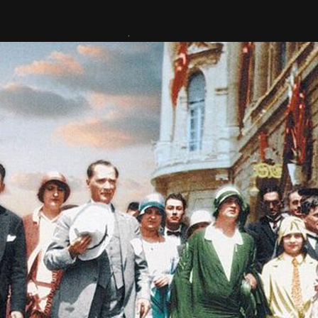
Sanatçısı
İlk Kadın
Avukat