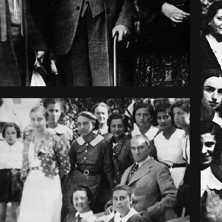
Mühendisi
Seramik
Sanatçısı
Otomobil
Yarışçısı
Arkeolog
Mimar
Astronom
Kimyager